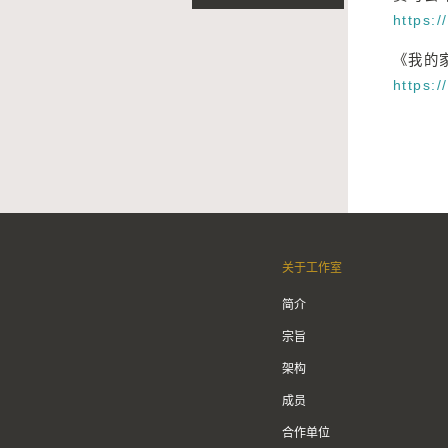
https:
《我的
https:/
关于工作室
简介
宗旨
架构
成员
合作单位