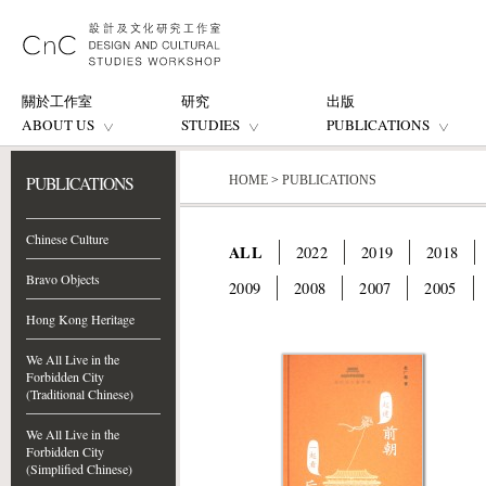
關於工作室
研究
出版
ABOUT US
STUDIES
PUBLICATIONS
PUBLICATIONS
HOME
>
PUBLICATIONS
Chinese Culture
ALL
2022
2019
2018
Bravo Objects
2009
2008
2007
2005
Hong Kong Heritage
We All Live in the
Forbidden City
(Traditional Chinese)
We All Live in the
Forbidden City
(Simplified Chinese)