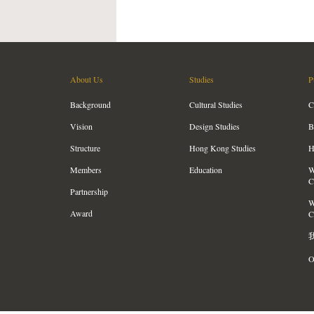
About Us
Studies
P
Background
Cultural Studies
C
Vision
Design Studies
B
Structure
Hong Kong Studies
H
Members
Education
W
C
Partnership
W
Award
C
O