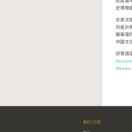
民認識
史博物
在是次
的設計
解璀璨
中國文
詳情請
Ancien
Henan-
關於工作室