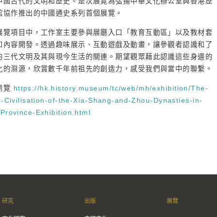
中國古代的文明和歷史。是次展覽為弘揚中華文化辦公室與香港歷
館協作推出的中國通史系列首個展覽。
展覽項目中，工作室主要參與展廳入口「教育互動區」以及教材套
和內容開發。透過趣味展示、互動遊戲及動畫，讓參觀者認識和了
的三代文明及其與現今生活的關連。期望觀眾藉此認識這些身邊的
化的淵源，欣賞數千年前祖先的創造力，感受我們與當中的聯繫。
瀏覽
https://hk.history.museum/tc/web/mh/exhibition/The-
t-Civilisation-of-the-Xia-Shang-and-Zhou-Dynasties-in-
Province-Exhibition.html
研究
出版
展覽