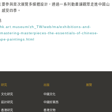
主要參與是次展覽多媒體設計，通過一系列動畫讓觀眾走進中國山
，感受四季。
站
//hk.art.museum/zh_TW/web/ma/exhibitions-and-
/mastering-masterpieces-the-essentials-of-chinese-
ape-paintings.html
研究
出版
展覽
文化研究
中國文化
設計研究
中國好東西
香港研究
香港文物