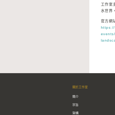
工作室
水世界
官方網
https:
events
landsc
關於工作室
簡介
宗旨
架構