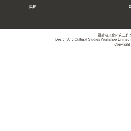
奬項
設計及文化研究工作
Design And Cultural Studies Workshop Limited i
Copyrig